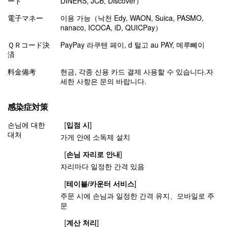
ード
DINERS, JCB, Discover）
電子マネー
이용 가능（낙천 Edy, WAON, Suica, PASMO,
nanaco, ICOCA, iD, QUICPay）
ＱＲコード決
PayPay 라쿠텐 페이, d 털고 au PAY, 메루뻬이
済
料金備考
현금, 각종 신용 카드 결제 사용할 수 있습니다.자
세한 사항은 문의 바랍니다.
感染症対策
손님에 대한
[
입점 시
]
대처
가게 안에 소독제 설치
[
손님 자리로 안내
]
자리마다 일정한 간격 있음
[
테이블/카운터 서비스
]
주문 시에 손님과 일정한 간격 유지
모바일로 주
문
[
계산 처리
]