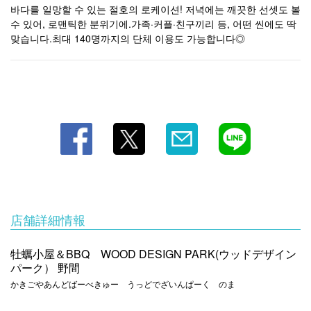
바다를 일망할 수 있는 절호의 로케이션! 저녁에는 깨끗한 선셋도 볼
牡蠣小屋＆BBQ WOOD DESIGN PARK(ウッドデザインパ
수 있어, 로맨틱한 분위기에.가족·커플·친구끼리 등, 어떤 씬에도 딱
ーク） 野間
맞습니다.최대 140명까지의 단체 이용도 가능합니다◎
愛知県知多郡美浜町小野浦二ツ廻間35－4
https://wooddesignparknoma.owst.jp/
お店情報をコピー
閉じる
店舗詳細情報
牡蠣小屋＆BBQ WOOD DESIGN PARK(ウッドデザイン
パーク） 野間
かきごやあんどばーべきゅー うっどでざいんぱーく のま