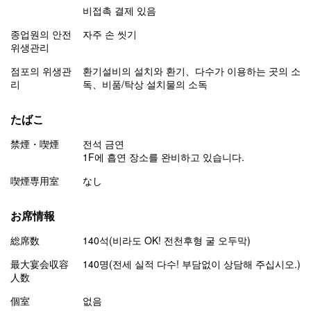
비접촉 결제 있음
종업원의 안전
자주 손 씻기
위생관리
점포의 위생관
환기설비의 설치와 환기
다수가 이용하는 곳의 소
리
독
비품/탁상 설치물의 소독
たばこ
禁煙・喫煙
전석 금연
1F에 흡연 장소를 완비하고 있습니다.
喫煙専用室
なし
お席情報
総席数
140석(비라도 OK! 전천후형 굴 오두막)
最大宴会収容
140명(전세 실적 다수! 부담없이 상담해 주십시오.)
人数
個室
없음