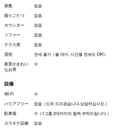
座敷
없음
掘りごたつ
없음
カウンター
없음
ソファー
없음
テラス席
없음
貸切
전세 불가（올 데이, 시간별 전세도 OK!）
夜景がきれい
수
なお席
設備
Wi-Fi
수
バリアフリー
없음（도와 드리겠습니다.상담하십시오.）
駐車場
수（1그룹 2대까지의 협력 부탁드립니다.）
カラオケ設備
없음