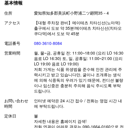
基本情報
住所
愛知県知多郡美浜町小野浦二ツ廻間35－4
アクセス
【대형 주차장 완비】메이테츠 치타신선(노마역)
출구에서 도보 약 35분/메이테츠 치타신선(치타오
쿠다역)에서 도보 약 45분
電話番号
080-3610-8084
営業時間
월, 물~금, 공휴일 전: 11:00~18:00 (요리 LO 16:30
음료 LO 16:30) 토, 일, 공휴일: 11:00~21:00 (요리
LO 19:00 음료 LO 19:00)
저희 가게는 식품 위생법을 준수해 안전 관리에 주
력시키고 받고 있습니다만, 굴이나 조개류는 생식
에 의해 식중독의 우려가 있기 때문에, 컨디션 불량
이나 임신중은 충분히 주의해 음식 주시도록 부탁
드립니다.
お問い合わせ
인터넷 예약은 24 시간 접수 / 전화는 영업 시간 내
時間
에 부탁드립니다.
定休日
불
자세한 내용은 홈페이지 검색!
전화 연결이 어려운 경우는 090-1664-0160으로 전