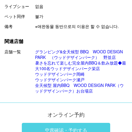
ライブショー
없음
ペット同伴
불가
備考
※애완동물 동반으로의 이용은 할 수 없습니다.
関連店舗
店舗一覧
グランピング&全天候型 BBQ WOOD DESIGN
PARK （ウッドデザインパーク） 野並店
暑さを忘れて楽しむ完全屋内BBQ＆飲み放題◆最
大100名ウッドデザインパーク栄店
ウッドデザインパーク岡崎
ウッドデザインパーク瀬戸
全天候型 屋内BBQ WOOD DESIGN PARK（ウ
ッドデザインパーク）お台場店
オンライン予約
空席確認・予約する