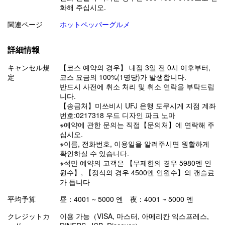
화해 주십시오.
関連ページ
ホットペッパーグルメ
詳細情報
キャンセル規
【코스 예약의 경우】 내점 3일 전 0시 이후부터,
定
코스 요금의 100%(1명당)가 발생합니다.
반드시 사전에 취소 처리 및 취소 연락을 부탁드립
니다.
【송금처】미쓰비시 UFJ 은행 도쿠시게 지점 계좌
번호:0217318 우드 디자인 파크 노마
※예약에 관한 문의는 직접【문의처】에 연락해 주
십시오.
※이름, 전화번호, 이용일을 알려주시면 원활하게
확인하실 수 있습니다.
※석만 예약의 고객은 【무제한의 경우 5980엔 인
원수】, 【정식의 경우 4500엔 인원수】의 캔슬료
가 듭니다
平均予算
昼：4001 ~ 5000 엔 夜：4001 ~ 5000 엔
クレジットカ
이용 가능（VISA, 마스터, 아메리칸 익스프레스,