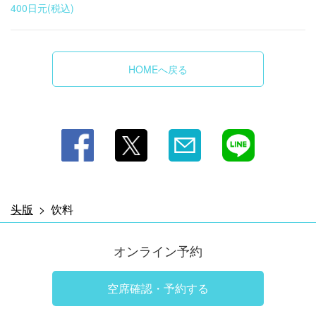
饮料 | 牡蠣小屋＆BBQ WOOD DESIGN PARK(ウッドデザ
400日元
(税込)
インパーク） 野間
愛知県知多郡美浜町小野浦二ツ廻間35－4
https://wooddesignparknoma.owst.jp/drinks
HOMEへ戻る
お店情報をコピー
閉じる
头版
饮料
オンライン予約
空席確認・予約する