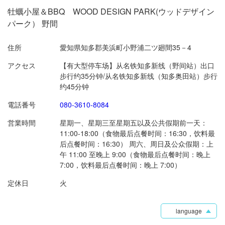
牡蠣小屋＆BBQ WOOD DESIGN PARK(ウッドデザイン
パーク） 野間
住所
愛知県知多郡美浜町小野浦二ツ廻間35－4
アクセス
【有大型停车场】从名铁知多新线（野间站）出口
步行约35分钟/从名铁知多新线（知多奥田站）步行
约45分钟
電話番号
080-3610-8084
営業時間
星期一、星期三至星期五以及公共假期前一天：
11:00-18:00（食物最后点餐时间：16:30，饮料最
后点餐时间：16:30） 周六、周日及公众假期：上
午 11:00 至晚上 9:00（食物最后点餐时间：晚上
7:00，饮料最后点餐时间：晚上 7:00）
定休日
火
language