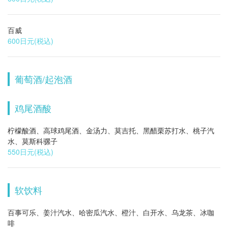
百威
600日元
(税込)
葡萄酒/起泡酒
鸡尾酒酸
柠檬酸酒、高球鸡尾酒、金汤力、莫吉托、黑醋栗苏打水、桃子汽
水、莫斯科骡子
550日元
(税込)
软饮料
この店舗情報をシェアする
百事可乐、姜汁汽水、哈密瓜汽水、橙汁、白开水、乌龙茶、冰咖
啡