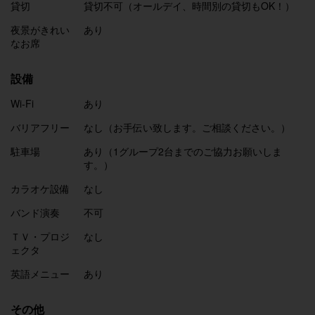
貸切
貸切不可（オールデイ、時間別の貸切もOK！）
夜景がきれい
あり
なお席
設備
Wi-Fi
あり
バリアフリー
なし（お手伝い致します。ご相談ください。）
駐車場
あり（1グループ2台までのご協力お願いしま
す。）
カラオケ設備
なし
バンド演奏
不可
ＴＶ・プロジ
なし
ェクタ
英語メニュー
あり
その他