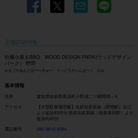
店舗詳細情報
牡蠣小屋＆BBQ WOOD DESIGN PARK(ウッドデザイン
パーク） 野間
かきごやあんどばーべきゅー うっどでざいんぱーく のま
基本情報
住所
愛知県知多郡美浜町小野浦二ツ廻間35－4
アクセス
【大型駐車場完備】名鉄知多新線（野間駅）出口
より徒歩約35分/名鉄知多新線（知多奥田駅）より
徒歩約45分
電話番号
080-3610-8084