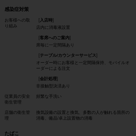
感染症対策
お客様への取
[
入店時
]
り組み
店内に消毒液設置
[
客席へのご案内
]
席毎に一定間隔あり
[
テーブル/カウンターサービス
]
オーダー時にお客様と一定間隔保持
モバイルオ
ーダーによる注文
[
会計処理
]
非接触型決済あり
従業員の安全
頻繁な手洗い
衛生管理
店舗の衛生管
換気設備の設置と換気
多数の人が触れる箇所の
理
消毒
備品/卓上設置物の消毒
たばこ