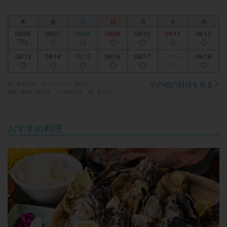
木
金
土
日
月
火
水
08/06
08/07
08/08
08/09
08/10
08/11
08/12
TEL
◎
◎
◎
◎
◎
◎
08/13
08/14
08/15
08/16
08/17
08/18
08/19
◎
◎
◎
◎
◎
休
◎
その他の日付を見る
即予約可
リクエスト予約可
◎
□
要問い合わせ
予約不可
定休日
TEL
×
休
おすすめ料理