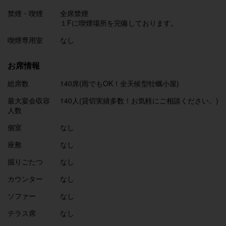
禁煙・喫煙
全席禁煙
１Fに喫煙場所を完備しております。
喫煙専用室
なし
お席情報
総席数
140席(雨でもOK！全天候型牡蠣小屋)
最大宴会収容
140人(貸切実績多数！お気軽にご相談ください。)
人数
個室
なし
座敷
なし
掘りごたつ
なし
カウンター
なし
ソファー
なし
テラス席
なし