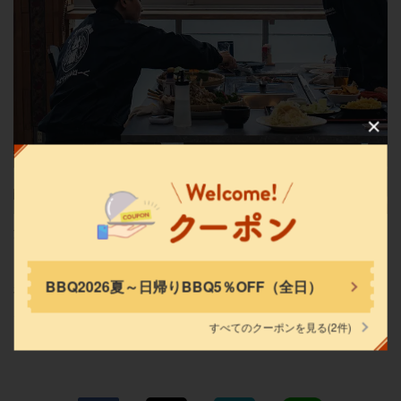
この店舗情報をシェアする
牡蠣小屋＆BBQ WOOD DESIGN PARK(ウッドデザインパ
ーク） 野間
愛知県知多郡美浜町小野浦二ツ廻間35－4
https://wooddesignparknoma.owst.jp/
海を一望できる絶好のロケーション！夕方にはきれいなサンセッ
お店情報をコピー
トも見られて、ロマンチックな雰囲気に。家族・カップル・友人
同士など、どんなシーンにもぴったりです。最大140名までの団体
BBQ2026夏～日帰りBBQ5％OFF（全日）
利用も可能です◎
すべてのクーポンを見る
(2件)
閉じる