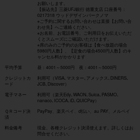
お願いします。
【振込先】三菱UFJ銀行 徳重支店 口座番号：
0217318 ウッドデザインパークノマ
※ご予約に関するお問い合わせは直接【お問い合
わせ先】へご連絡ください。
※お名前、お電話番号、ご利用日をお伝えいただ
くとスムーズにご確認いただけます。
※席のみのご予約のお客様は【食べ放題の場合
5980円人数】、【定食の場合4500円人数】のキ
ャンセル料がかかります
平均予算
昼：4001～5000円 夜：4001～5000円
クレジットカ
利用可（VISA､マスター､アメックス､DINERS､
ード
JCB､Discover）
電子マネー
利用可（楽天Edy､WAON､Suica､PASMO､
nanaco､ICOCA､iD､QUICPay）
ＱＲコード決
PayPay、楽天ペイ、d払い、au PAY、メルペイ
済
料金備考
現金、各種クレジット決済使えます。詳しくはお
問合せください。