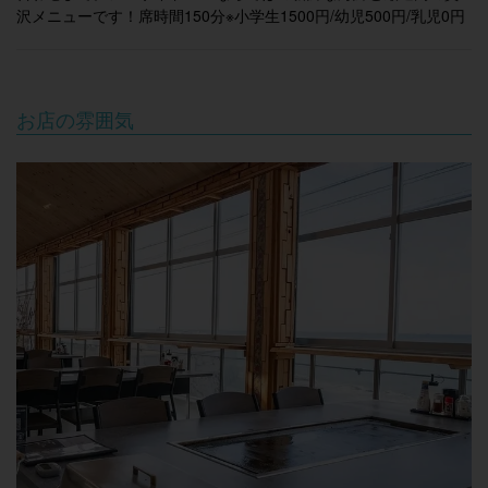
沢メニューです！席時間150分※小学生1500円/幼児500円/乳児0円
牡蠣小屋＆BBQ WOOD DESIGN PARK(ウッドデザ
インパーク） 野間
お店の雰囲気
空席確認・予約する