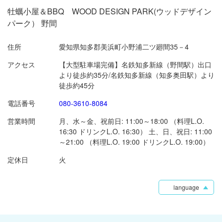
牡蠣小屋＆BBQ WOOD DESIGN PARK(ウッドデザイン
パーク） 野間
住所
愛知県知多郡美浜町小野浦二ツ廻間35－4
アクセス
【大型駐車場完備】名鉄知多新線（野間駅）出口
より徒歩約35分/名鉄知多新線（知多奥田駅）より
徒歩約45分
電話番号
080-3610-8084
営業時間
月、水～金、祝前日: 11:00～18:00 （料理L.O.
16:30 ドリンクL.O. 16:30） 土、日、祝日: 11:00
～21:00 （料理L.O. 19:00 ドリンクL.O. 19:00）
定休日
火
language