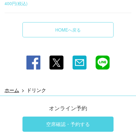
400円
(税込)
愛知県知多郡美浜町小野浦二ツ廻間35－4
https://wooddesignparknoma.owst.jp/drinks
お店情報をコピー
HOMEへ戻る
閉じる
ホーム
ドリンク
オンライン予約
空席確認・予約する