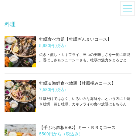
料理
牡蠣食べ放題【牡蠣ざんまいコース】
5,980円
(税込)
焼き・蒸し・カキフライ、三つの美味しさを一度に堪能
。香ばしさもジューシーさも、牡蠣の魅力をまるごと楽しむ満足コース。焼き牡蠣、蒸し牡蠣、カキフライが食べ放題です！※ドリンク別
牡蠣＆海鮮食べ放題【牡蠣極みコース】
7,580円
(税込)
牡蠣だけではなく、いろいろな海鮮を…という方に！焼
き牡蠣、蒸し牡蠣、カキフライの食べ放題はもちろん、ホタテ、エビ、ハマグリなど人気の海鮮も楽しめる贅沢コースです。※ドリンク別
【手ぶら鉄板BBQ】ミートＢＢＱコース
5500円から（税込み）