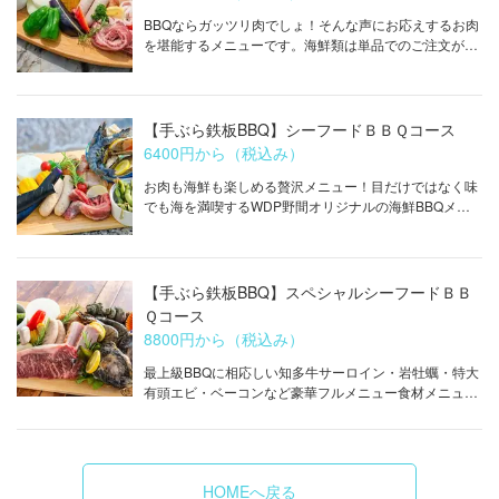
BBQならガッツリ肉でしょ！そんな声にお応えするお肉
を堪能するメニューです。海鮮類は単品でのご注文が可能です※ソフトドリンク別
【手ぶら鉄板BBQ】シーフードＢＢＱコース
6400円から（税込み）
お肉も海鮮も楽しめる贅沢メニュー！目だけではなく味
でも海を満喫するWDP野間オリジナルの海鮮BBQメニューです。※ソフトドリンク別
【手ぶら鉄板BBQ】スペシャルシーフードＢＢ
Ｑコース
8800円から（税込み）
この店舗情報をシェアする
最上級BBQに相応しい知多牛サーロイン・岩牡蠣・特大
有頭エビ・ベーコンなど豪華フルメニュー食材メニューです。※ソフトドリンク別
料理 | 牡蠣小屋＆BBQ WOOD DESIGN PARK(ウッドデザ
インパーク） 野間
愛知県知多郡美浜町小野浦二ツ廻間35－4
https://wooddesignparknoma.owst.jp/foods
HOMEへ戻る